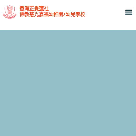
香海正覺蓮社
佛教慧光嘉福幼稚園/幼兒學校