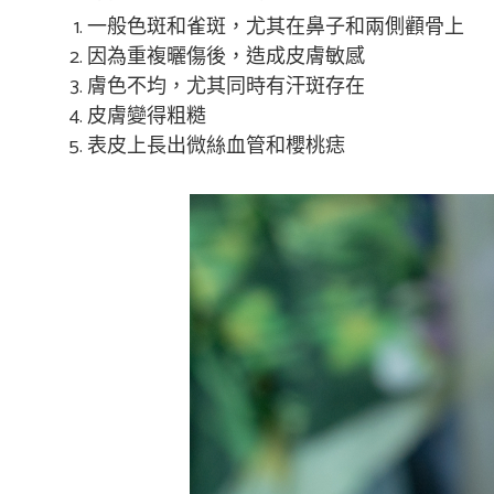
一般色斑和雀斑，尤其在鼻子和兩側顴骨上
因為重複曬傷後，造成皮膚敏感
膚色不均，尤其同時有汗斑存在
皮膚變得粗糙
表皮上長出微絲血管和櫻桃痣